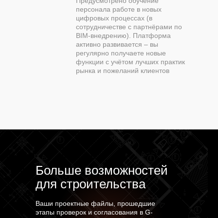
Предусмотрено обучение
персонала работе в новых
цифровых процессах (в
сотрудничестве с партнёрами по
BIM-внедрению). Платформа
активно развивается – вы
регулярно получаете новые
функции с учётом лучших практик
рынка и пожеланий клиентов
Больше возможностей
для строительства
Ваши проектные файлы, прошедшие
этапы проверок и согласования в G-