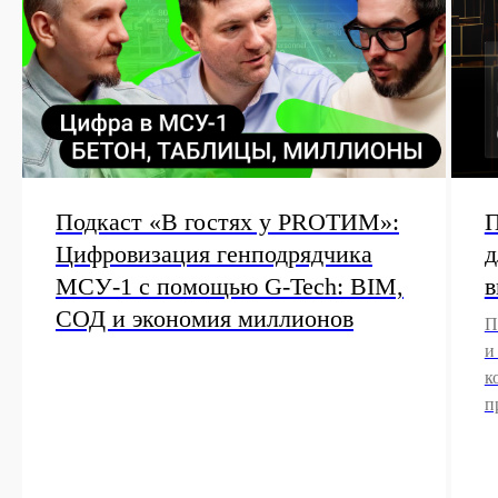
Подкаст «В гостях у PROТИМ»:
П
Цифровизация генподрядчика
д
МСУ-1 с помощью G-Tech: BIM,
в
СОД и экономия миллионов
П
и
к
п