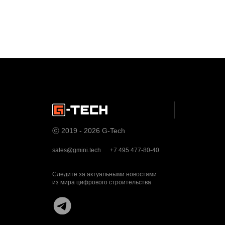
ⓒ 2019 - 2026 G-Tech
sales@gmini.tech
+7 495 477-80-40
Следите за актуальными новостями
из мира цифрового строительства