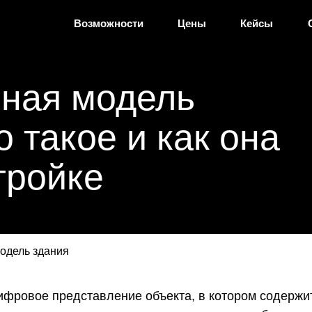
Возможности
Цены
Кейсы
ная модель
о такое и как она
тройке
одель здания
ровое представление объекта, в котором содержитс