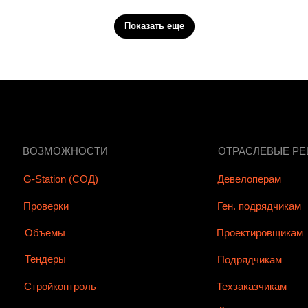
Показать еще
ВОЗМОЖНОСТИ
ОТРАСЛЕВЫЕ Р
G-Station (СОД)
Девелоперам
Проверки
Ген. подрядчикам
Объемы
Проектировщикам
Тендеры
Подрядчикам
Стройконтроль
Техзаказчикам