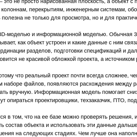
 это не просто нарисованная плоскость, а объект с
 к колоннам, перекрытиям, инженерным системам, об
олезна не только для просмотра, но и для практич
 3D-моделью и информационной моделью. Обычная 3D
вает, как объект устроен и какие данные с ним свя
ординации разделов, подготовки спецификаций и дал
овится не красивой обложкой проекта, а источником
отому что реальный проект почти всегда сложнее, че
ем наборе файлов, появляются расхождения между р
ать вручную. Информационная модель помогает сниз
т опираться проектировщики, техзаказчик, ПТО, под
я в том, что на ее базе можно проверять решения, и
ь состав объекта и использовать эти данные дальше 
ешения на следующих стадиях. Чем лучше она наполн