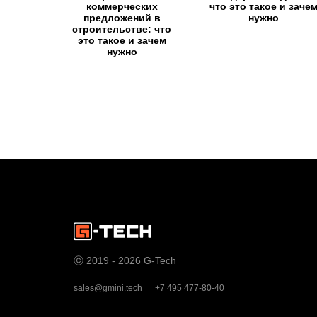
коммерческих
что это такое и заче
предложений в
нужно
строительстве: что
это такое и зачем
нужно
ⓒ 2019 - 2026 G-Tech
sales@gmini.tech
+7 495 477-80-40