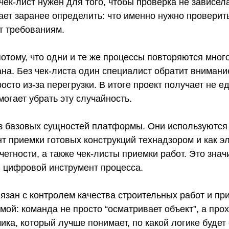
чек-лист нужен для того, чтобы проверка не зависел
ает заранее определить: что именно нужно проверить
ет требованиям.
тому, что одни и те же процессы повторяются много 
на. Без чек-листа один специалист обратит внимание
осто из-за перегрузки. В итоге проект получает не 
огает убрать эту случайность.
з базовых сущностей платформы. Они используются 
нт приемки готовых конструкций технадзором и как э
етности, а также чек-листы приемки работ. Это значи
 цифровой инструмент процесса.
язан с контролем качества строительных работ и пр
ой: команда не просто “осматривает объект”, а про
ка, который лучше понимает, по какой логике будет 