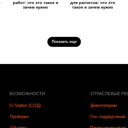
м
работ: что это такое и
для расчетов: что это
зачем нужно
такое и зачем нужно
Показать еще
ВОЗМОЖНОСТИ
ОТРАСЛЕВЫЕ Р
G-Station (СОД)
Девелоперам
Проверки
Ген. подрядчикам
Объемы
Проектировщикам