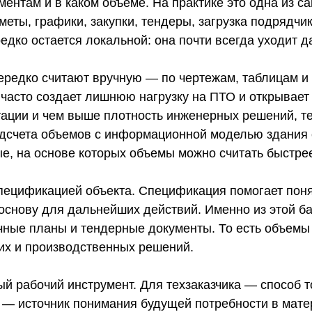
ментам и в каком объеме. На практике это одна из с
сметы, графики, закупки, тендеры, загрузка подрядч
дко остается локальной: она почти всегда уходит д
ередко считают вручную — по чертежам, таблицам и
н часто создает лишнюю нагрузку на ПТО и открывае
тации и чем выше плотность инженерных решений, т
одсчета объемов с информационной моделью здания 
ые, на основе которых объемы можно считать быстре
спецификацией объекта. Спецификация помогает поня
 основу для дальнейших действий. Именно из этой 
чные планы и тендерные документы. То есть объемы 
их и производственных решений.
 рабочий инструмент. Для техзаказчика — способ т
 — источник понимания будущей потребности в мате