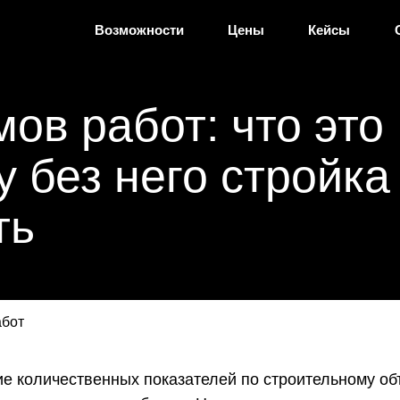
Возможности
Цены
Кейсы
ов работ: что это
у без него стройка
ть
абот
е количественных показателей по строительному объ